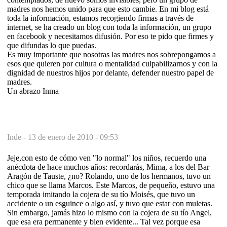
madres nos hemos unido para que esto cambie. En mi blog está
toda la información, estamos recogiendo firmas a través de
internet, se ha creado un blog con toda la información, un grupo
en facebook y necesitamos difusión. Por eso te pido que firmes y
que difundas lo que puedas.
Es muy importante que nosotras las madres nos sobrepongamos a
esos que quieren por cultura o mentalidad culpabilizarnos y con la
dignidad de nuestros hijos por delante, defender nuestro papel de
madres.
Un abrazo Inma
Inde -
13 de enero de 2010 - 09:53
Jeje,con esto de cómo ven "lo normal" los niños, recuerdo una
anécdota de hace muchos años: recordarás, Mima, a los del Bar
Aragón de Tauste, ¿no? Rolando, uno de los hermanos, tuvo un
chico que se llama Marcos. Este Marcos, de pequeño, estuvo una
temporada imitando la cojera de su tío Moisés, que tuvo un
accidente o un esguince o algo así, y tuvo que estar con muletas.
Sin embargo, jamás hizo lo mismo con la cojera de su tío Angel,
que esa era permanente y bien evidente... Tal vez porque esa