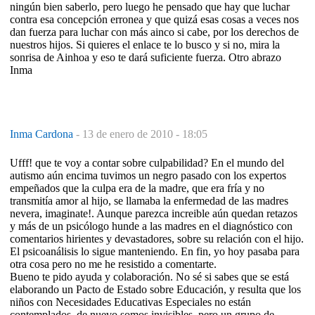
ningún bien saberlo, pero luego he pensado que hay que luchar
contra esa concepción erronea y que quizá esas cosas a veces nos
dan fuerza para luchar con más ainco si cabe, por los derechos de
nuestros hijos. Si quieres el enlace te lo busco y si no, mira la
sonrisa de Ainhoa y eso te dará suficiente fuerza. Otro abrazo
Inma
Inma Cardona
-
13 de enero de 2010 - 18:05
Ufff! que te voy a contar sobre culpabilidad? En el mundo del
autismo aún encima tuvimos un negro pasado con los expertos
empeñados que la culpa era de la madre, que era fría y no
transmitía amor al hijo, se llamaba la enfermedad de las madres
nevera, imaginate!. Aunque parezca increible aún quedan retazos
y más de un psicólogo hunde a las madres en el diagnóstico con
comentarios hirientes y devastadores, sobre su relación con el hijo.
El psicoanálisis lo sigue manteniendo. En fin, yo hoy pasaba para
otra cosa pero no me he resistido a comentarte.
Bueno te pido ayuda y colaboración. No sé si sabes que se está
elaborando un Pacto de Estado sobre Educación, y resulta que los
niños con Necesidades Educativas Especiales no están
contemplados, de nuevo somos invisibles, pero un grupo de