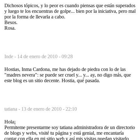
Dichosos tópicos, y lo peor es cuando piensas que están superados
y luego te los encuentras de golpe... bien por la iniciativa, pero mal
por la forma de llevarla a cabo.
Besos.
Rosa.
Inde -
14 de enero de 2010 - 09:28
Hostias, Inma Cardona, me has dejado de piedra con lo de las
"madres nevera": se puede ser cruel y... y... ay, no digo más, que
este blog es un sitio decente. Hostia, qué pasada.
tatiana -
13 de enero de 2010 - 22:10
Hola¡
Permiteme presentarme soy tatiana administradora de un directorio
de blogs y webs, visité tu página y está genial, me encantaría
contar con ella en mi sitio web y así mis visitas puedan visitarlo