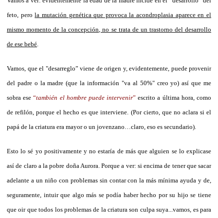
Vamos a ver: evidentemente la edad de la madre incide en el “desarrollo” del
feto, pero
la mutación genética que provoca la acondroplasia aparece en el
mismo momento de la concepción, no se trata de un trastorno del desarrollo
de ese bebé
.
Vamos, que el "desarreglo” viene de origen y, evidentemente, puede provenir
del padre o la madre (que la información "va al 50%" creo yo) así que me
sobra ese
“
también el hombre puede intervenir
”
escrito a última hora, como
de refilón, porque el hecho es que interviene. (Por cierto, que no aclara si el
papá de la criatura era mayor o un jovenzano…claro, eso es secundario).
Esto lo sé yo positivamente y no estaría de más que alguien se lo explicase
así de claro a la pobre doña Aurora. Porque a ver: si encima de tener que sacar
adelante a un niño con problemas sin contar con la más mínima ayuda y de,
seguramente, intuir que algo más se podía haber hecho por su hijo se tiene
que oir que todos los problemas de la criatura son culpa suya...vamos, es para