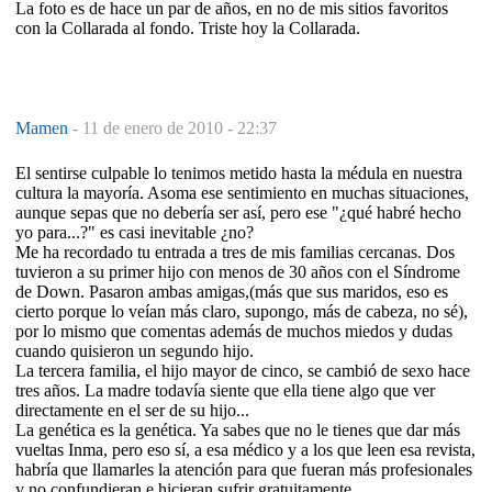
La foto es de hace un par de años, en no de mis sitios favoritos
con la Collarada al fondo. Triste hoy la Collarada.
Mamen
-
11 de enero de 2010 - 22:37
El sentirse culpable lo tenimos metido hasta la médula en nuestra
cultura la mayoría. Asoma ese sentimiento en muchas situaciones,
aunque sepas que no debería ser así, pero ese "¿qué habré hecho
yo para...?" es casi inevitable ¿no?
Me ha recordado tu entrada a tres de mis familias cercanas. Dos
tuvieron a su primer hijo con menos de 30 años con el Síndrome
de Down. Pasaron ambas amigas,(más que sus maridos, eso es
cierto porque lo veían más claro, supongo, más de cabeza, no sé),
por lo mismo que comentas además de muchos miedos y dudas
cuando quisieron un segundo hijo.
La tercera familia, el hijo mayor de cinco, se cambió de sexo hace
tres años. La madre todavía siente que ella tiene algo que ver
directamente en el ser de su hijo...
La genética es la genética. Ya sabes que no le tienes que dar más
vueltas Inma, pero eso sí, a esa médico y a los que leen esa revista,
habría que llamarles la atención para que fueran más profesionales
y no confundieran e hicieran sufrir gratuitamente.