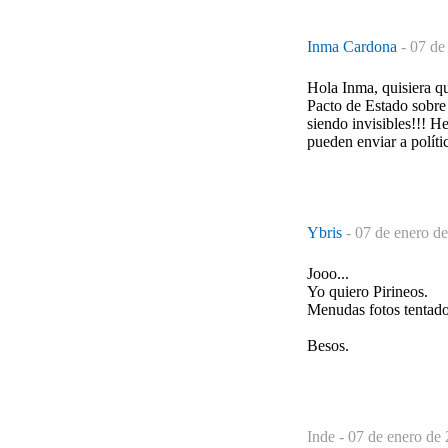
Inma Cardona
-
07 de
Hola Inma, quisiera qu
Pacto de Estado sobre
siendo invisibles!!! 
pueden enviar a polít
Ybris
-
07 de enero de
Jooo...
Yo quiero Pirineos.
Menudas fotos tentado
Besos.
Inde -
07 de enero de 