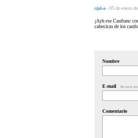
ojal-a
-
05 de enero de
¡Ayh ese Canfranc con 
cabecicas de los canfr
Nombre
E-mail
No será mo
Comentario