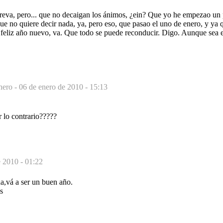
treva, pero... que no decaigan los ánimos, ¿ein? Que yo he empezao u
e no quiere decir nada, ya, pero eso, que pasao el uno de enero, y ya q
feliz año nuevo, va. Que todo se puede reconducir. Digo. Aunque sea e
hero -
06 de enero de 2010 - 15:13
r lo contrario?????
e 2010 - 01:22
,vá a ser un buen año.
s