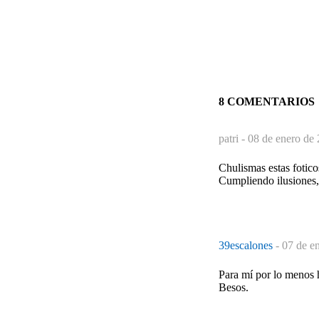
8 COMENTARIOS
patri -
08 de enero de 
Chulismas estas fotic
Cumpliendo ilusiones,
39escalones
-
07 de e
Para mí por lo menos 
Besos.