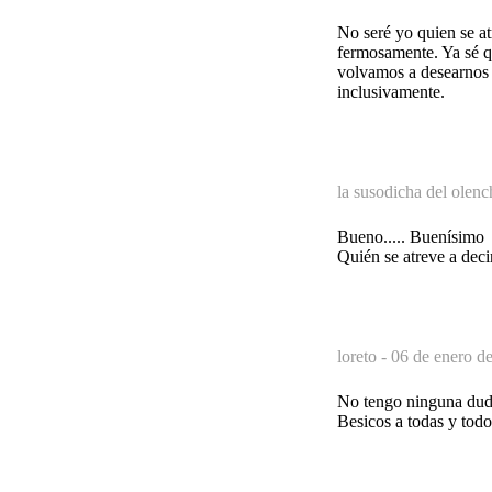
No seré yo quien se a
fermosamente. Ya sé qu
volvamos a desearnos 
inclusivamente.
la susodicha del olenc
Bueno..... Buenísimo
Quién se atreve a deci
loreto -
06 de enero d
No tengo ninguna duda
Besicos a todas y todo