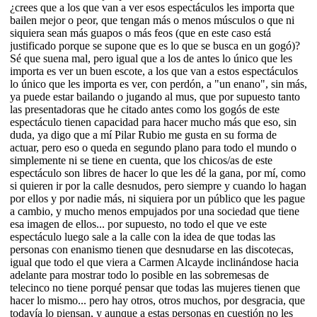
¿crees que a los que van a ver esos espectáculos les importa que
bailen mejor o peor, que tengan más o menos músculos o que ni
siquiera sean más guapos o más feos (que en este caso está
justificado porque se supone que es lo que se busca en un gogó)?
Sé que suena mal, pero igual que a los de antes lo único que les
importa es ver un buen escote, a los que van a estos espectáculos
lo único que les importa es ver, con perdón, a "un enano", sin más,
ya puede estar bailando o jugando al mus, que por supuesto tanto
las presentadoras que he citado antes como los gogós de este
espectáculo tienen capacidad para hacer mucho más que eso, sin
duda, ya digo que a mí Pilar Rubio me gusta en su forma de
actuar, pero eso o queda en segundo plano para todo el mundo o
simplemente ni se tiene en cuenta, que los chicos/as de este
espectáculo son libres de hacer lo que les dé la gana, por mí, como
si quieren ir por la calle desnudos, pero siempre y cuando lo hagan
por ellos y por nadie más, ni siquiera por un público que les pague
a cambio, y mucho menos empujados por una sociedad que tiene
esa imagen de ellos... por supuesto, no todo el que ve este
espectáculo luego sale a la calle con la idea de que todas las
personas con enanismo tienen que desnudarse en las discotecas,
igual que todo el que viera a Carmen Alcayde inclinándose hacia
adelante para mostrar todo lo posible en las sobremesas de
telecinco no tiene porqué pensar que todas las mujeres tienen que
hacer lo mismo... pero hay otros, otros muchos, por desgracia, que
todavía lo piensan, y aunque a estas personas en cuestión no les