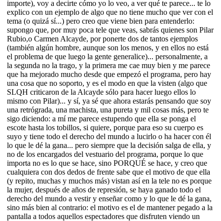
importe), voy a decirte cómo yo lo veo, a ver qué te parece... te lo
explico con un ejemplo de algo que no tiene mucho que ver con el
tema (o quizá sí...) pero creo que viene bien para entenderlo:
supongo que, por muy poca tele que veas, sabrás quienes son Pilar
Rubio,o Carmen Alcayde, por ponerte dos de tantos ejemplos
(también algún hombre, aunque son los menos, y en ellos no está
el problema de que luego la gente generalice)... personalmente, a
la segunda no la trago, y la primera me cae muy bien y me parece
que ha mejorado mucho desde que empezó el programa, pero hay
una cosa que no soporto, y es el modo en que la visten (algo que
SLQH criticaron de la Alcayde sólo para hacer luego ellos lo
mismo con Pilar)... y sí, ya sé que ahora estarás pensando que soy
una retrógrada, una machista, una pureta y mil cosas más, pero te
sigo diciendo: a mí me parece estupendo que ella se ponga el
escote hasta los tobillos, si quiere, porque para eso su cuerpo es
suyo y tiene todo el derecho del mundo a lucirlo o ha hacer con él
lo que le dé la gana... pero siempre que la decisión salga de ella, y
no de los encargados del vestuario del programa, porque lo que
importa no es lo que se hace, sino PORQUÉ se hace, y creo que
cualquiera con dos dedos de frente sabe que el motivo de que ella
(y repito, muchas y muchos más) vistan así en la tele no es porque
la mujer, después de años de represión, se haya ganado todo el
derecho del mundo a vestir y enseñar como y lo que le dé la gana,
sino más bien al contrario: el motivo es el de mantener pegado a la
pantalla a todos aquellos espectadores que disfruten viendo un