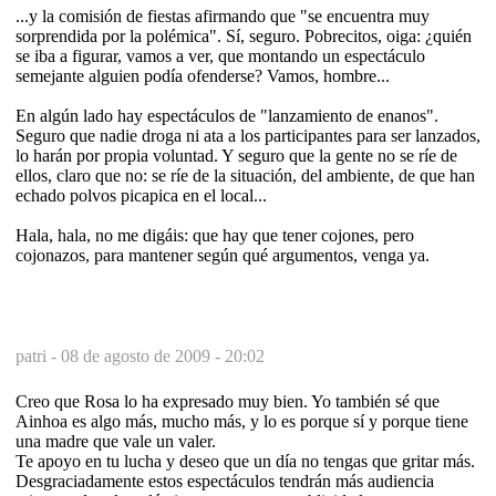
...y la comisión de fiestas afirmando que "se encuentra muy
sorprendida por la polémica". Sí, seguro. Pobrecitos, oiga: ¿quién
se iba a figurar, vamos a ver, que montando un espectáculo
semejante alguien podía ofenderse? Vamos, hombre...
En algún lado hay espectáculos de "lanzamiento de enanos".
Seguro que nadie droga ni ata a los participantes para ser lanzados,
lo harán por propia voluntad. Y seguro que la gente no se ríe de
ellos, claro que no: se ríe de la situación, del ambiente, de que han
echado polvos picapica en el local...
Hala, hala, no me digáis: que hay que tener cojones, pero
cojonazos, para mantener según qué argumentos, venga ya.
patri -
08 de agosto de 2009 - 20:02
Creo que Rosa lo ha expresado muy bien. Yo también sé que
Ainhoa es algo más, mucho más, y lo es porque sí y porque tiene
una madre que vale un valer.
Te apoyo en tu lucha y deseo que un día no tengas que gritar más.
Desgraciadamente estos espectáculos tendrán más audiencia