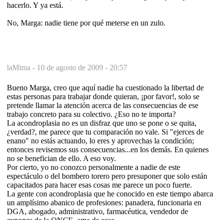
hacerlo. Y ya está.
No, Marga: nadie tiene por qué meterse en un zulo.
laMima -
10 de agosto de 2009 - 20:57
Bueno Marga, creo que aquí nadie ha cuestionado la libertad de
estas personas para trabajar donde quieran, ¡por favor!, solo se
pretende llamar la atención acerca de las consecuencias de ese
trabajo concreto para su colectivo. ¿Eso no te importa?
La acondroplasia no es un disfraz que uno se pone o se quita,
¿verdad?, me parece que tu comparación no vale. Si "ejerces de
enano" no estás actuando, lo eres y aprovechas la condición;
entonces revisemos sus consecuencias...en los demás. En quienes
no se benefician de ello. A eso voy.
Por cierto, yo no conozco personalmente a nadie de este
espectáculo o del bombero torero pero presuponer que solo están
capacitados para hacer esas cosas me parece un poco fuerte.
La gente con acondroplasia que he conocido en este tiempo abarca
un amplísimo abanico de profesiones: panadera, funcionaria en
DGA, abogado, administrativo, farmacéutica, vendedor de