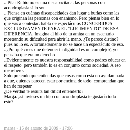
.. Pilar Rubio no es una discapacitada: las personas con
acondroplasia sí lo son.
.. Piensa en cuántas discapacidades dan lugar a burlas como las
que originan las personas con enanismo. Pero piensa bien en lo
que vas a contestar: hablo de espectáculos CONCEBIDOS
EXCLUSIVAMENTE PARA EL "LUCIMIENTO" DE ESA
DIFERENCIA. Imagina al hijo de tu amiga en un escenario
mostrando su dificultad para abrir la mano. ¿Te parece distino?,
pues no lo es. Afortunadamente no se hace un espectáculo de eso.
..¿Por qué crees que defender tu dignidad es un complejo?, yo
pensaba que era un derecho.
..Evidentemente es nuestra responsabilidad como padres educar en
el respeto, pero también lo es en conjunto como sociedad. A eso
me refiero.
Solo pretendo que entiendas que cosas como esta no ayudan nada
a que, quienes parecen estar por encima de todo, comprendan que
han de respetar.
¿De verdad te resulta tan dificil entenderlo?
Marga: ¿si tuvieses un hijo con acondroplasia te gustaría todo
esto?
marga -
15 de agosto de 2009 - 17:06