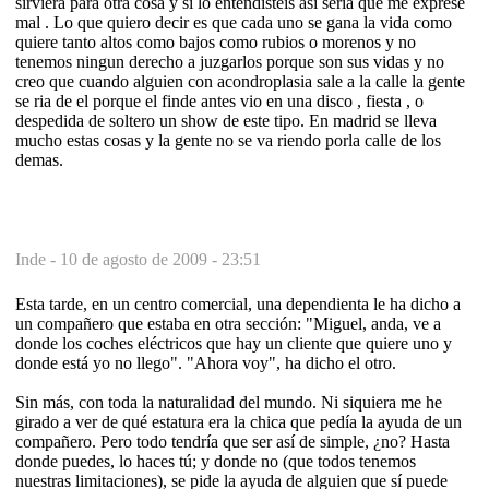
sirviera para otra cosa y si lo entendisteis asi seria que me exprese
mal . Lo que quiero decir es que cada uno se gana la vida como
quiere tanto altos como bajos como rubios o morenos y no
tenemos ningun derecho a juzgarlos porque son sus vidas y no
creo que cuando alguien con acondroplasia sale a la calle la gente
se ria de el porque el finde antes vio en una disco , fiesta , o
despedida de soltero un show de este tipo. En madrid se lleva
mucho estas cosas y la gente no se va riendo porla calle de los
demas.
Inde -
10 de agosto de 2009 - 23:51
Esta tarde, en un centro comercial, una dependienta le ha dicho a
un compañero que estaba en otra sección: "Miguel, anda, ve a
donde los coches eléctricos que hay un cliente que quiere uno y
donde está yo no llego". "Ahora voy", ha dicho el otro.
Sin más, con toda la naturalidad del mundo. Ni siquiera me he
girado a ver de qué estatura era la chica que pedía la ayuda de un
compañero. Pero todo tendría que ser así de simple, ¿no? Hasta
donde puedes, lo haces tú; y donde no (que todos tenemos
nuestras limitaciones), se pide la ayuda de alguien que sí puede