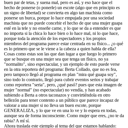
buen par de tetas, y suena mal, pero es así, y eso hace que el
hecho de ponerse (o ponerle) un escote (algo que en principio es
un signo de libertad) se convierta en algo tan machista como
ponerse un burca, porque lo hace empujada por una sociedad
machista que no puede concebir el hecho de que una mujer guapa
esté en la tele y no enseñe carne, y lo que se da a entender es que
no importa si la chica lo hace bien o lo hace mal, ni lo que hace,
porque toda la atención de los espectadores y los propios
miembros del programa parece estar centrada en su físico... ¿o qué
es lo primero que se le viene a la cabeza a quien habla de ella?
Cosas como estas son las que dan lugar a que luego lo primero
que se busque en una mujer sea que tenga un físico, no ya
"normalito", sino espectacular, y un ejemplo de esto puede verse
en la otra reportera del programa: Berta Collado, que no es fea,
pero tampoco llegó al programa en plan "mira qué guapa soy",
sino todo lo contrario, llegó para cubrir eventos serios y trabajar
como reportera "seria", pero, ¿qué pasó? pues que esta imagen de
mujer "normal" (no espectacular) no vendía, y han acabado
subiendo a Berta a otros taconazos y convirtiéndola en otro
bellezón para tener contento a un público que parece incapaz de
valorar a una mujer si no lleva un buen escote, porque
GENERALIZA, y lo que ve en una lo ve y lo espera en todas,
aunque sea de forma inconsciente. Como mujer que eres, ¿no te da
rabia? A mí sí.
Ahora traslada este ejemplo al tema del que estamos hablando: