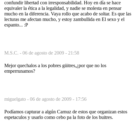
confundir libertad con irresponsabilidad. Hoy en día se hace
equivaler la ética a la legalidad, y nadie se molesta en pensar
mucho en la diferencia. Vaya rollo que acabo de soltar. Es que las
lecturas me afectan mucho, y estoy zambullida en El sexo y el
espanto... :P
M.S.C. -
06 de agosto de 2009 - 21:58
Mejor quechalos a los pobres güitres,¿por que no los
emperrunamos?
miguelgato -
06 de agosto de 2009 - 17:56
Podíamos capturar a algún Carnuz de estos que organizan estos
espetaculos y usarlo como cebo pa la foto de los buitres.