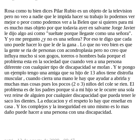
Rosa como tu bien dices Pilar Rubio es un objeto de la television
pero no veo a nadie que le impida hacer su trabajo lo podemos ver
mejor o peor como podemos ver a la Belen que si quieres para mi
es mucho mas objeto por que todavia ayer en salvame Jorge Javier
le dijo algo asi como "sueltate porque llegaste como una señora".
Y yo me pregunto ¿y no es una señora? Por eso te digo que cada
uno puede hacer lo que le de la gana . Lo que no veo bien es que
la gente se ria de personas con acondroplasia pero no creo que
influya mucho si son gogos, toreros o hombres bala porque el
problema esta en la sociedad que cuando ven a una persona
diferente con cualquier tipo de discapacidad se mofan . Y te pongo
un ejemplo tengo una amiga que su hijo de 13 años tiene distrofia
muscular , cuando cierra una mano le hay que ayudar a abrirla y
muchas mas cosas pues los pocos (2 o 3) niños del cole se rien. El
problema es de los padres porque si a mi hijo se le ocurre una sola
vez reirse de alguien por cualquier discapacidad que pueda tener le
saco los dientes. La educacion y el respeto lo hay que enseñar en
casa . Y los complejos y la inseguridad en uno mismo es lo mas
daño puede hacer a una persona con una discapacidad.