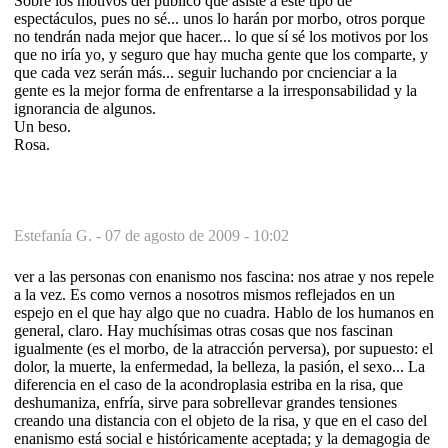
Sobre los motivos del público que asiste a este tipo de
espectáculos, pues no sé... unos lo harán por morbo, otros porque
no tendrán nada mejor que hacer... lo que sí sé los motivos por los
que no iría yo, y seguro que hay mucha gente que los comparte, y
que cada vez serán más... seguir luchando por cncienciar a la
gente es la mejor forma de enfrentarse a la irresponsabilidad y la
ignorancia de algunos.
Un beso.
Rosa.
Estefanía G. -
07 de agosto de 2009 - 10:02
ver a las personas con enanismo nos fascina: nos atrae y nos repele
a la vez. Es como vernos a nosotros mismos reflejados en un
espejo en el que hay algo que no cuadra. Hablo de los humanos en
general, claro. Hay muchísimas otras cosas que nos fascinan
igualmente (es el morbo, de la atracción perversa), por supuesto: el
dolor, la muerte, la enfermedad, la belleza, la pasión, el sexo... La
diferencia en el caso de la acondroplasia estriba en la risa, que
deshumaniza, enfría, sirve para sobrellevar grandes tensiones
creando una distancia con el objeto de la risa, y que en el caso del
enanismo está social e históricamente aceptada; y la demagogia de