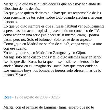
Marga, y lo que yo te quiero decir es que no estoy hablando de
ellos sino de los demás.
Lo que yo te quiero decir es que hay que ser responsable de las
consecuencias de tus actos; sobre todo cuando afectan a terceras
personas.
Lo que yo digo siempre es que si fuese habitual ver públicamente
a personas con acondroplasia presentando un concurso de TV,
como actor en una serie (sin hacer de sí mismo, claro)...podría
pasar, pero no. Solo el bufoneo. Solo reirse de su aspecto.
Como ¿que en Madrid no se ríen de ellos?, venga venga...a otro
con ese cuento.
Yo te digo que sí, en Madrid en Zaragoza y en Gijón.
Mi hija solo tiene cuatro años y te lo digo además muy en serio.
Lee lo que dice Rosa: hasta que no se destierren ciertos clichés
ancladísimos en el "imaginario" social hay que tener cuidado.
Los enanitos boys, los bomberos toreros solo ofrecen más de lo
mismo. Y ya vale.
Rosa
-
12 de agosto de 2009 - 02:26
Marga, con el permiso de Lamima (Inma, espero que no te