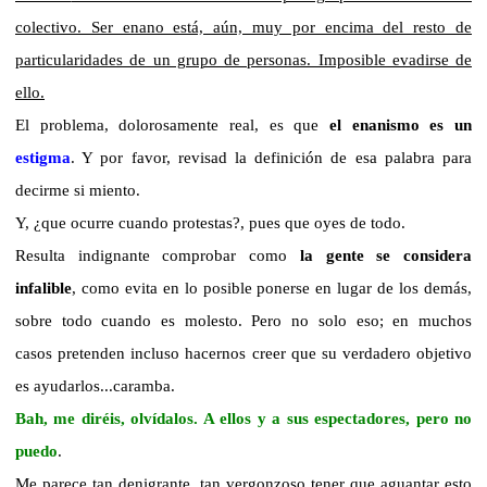
colectivo. Ser enano está, aún, muy por encima del resto de
particularidades de un grupo de personas. Imposible evadirse de
ello.
El problema, dolorosamente real, es que
el enanismo es un
estigma
. Y por favor, revisad la definición de esa palabra para
decirme si miento.
Y, ¿que ocurre cuando protestas?, pues que oyes de todo.
Resulta indignante comprobar como
la gente se considera
infalible
, como evita en lo posible ponerse en lugar de los demás,
sobre todo cuando es molesto. Pero no solo eso; en muchos
casos pretenden incluso hacernos creer que su verdadero objetivo
es ayudarlos...caramba.
Bah, me diréis, olvídalos. A ellos y a sus espectadores, pero no
puedo
.
Me parece tan denigrante, tan vergonzoso tener que aguantar esto