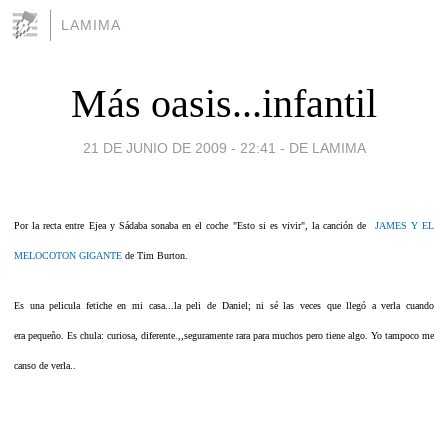
LAMIMA
Más oasis...infantil
21 DE JUNIO DE 2009 - 22:41
-
DE LAMIMA
Por la recta entre Ejea y Sádaba sonaba en el coche "Esto si es vivir", la canción de
JAMES Y EL
MELOCOTON GIGANTE
de Tim Burton.
Es una pelicula fetiche en mi casa...la peli de Daniel; n
i sé las veces que llegó a verla cuando
era pequeño.
Es chula: curiosa, diferente.,,seguramente rara para muchos pero tiene algo. Yo tampoco me
canso de verla..