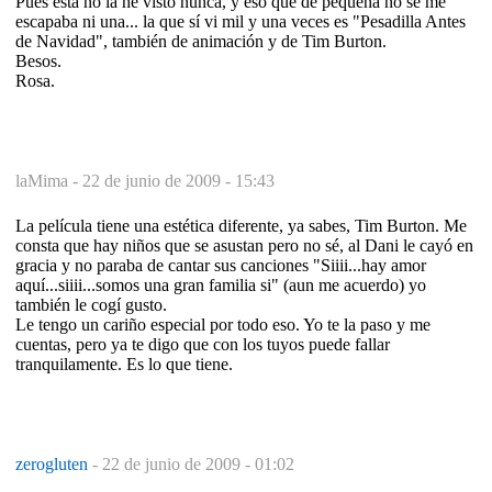
Pues esta no la he visto nunca, y eso que de pequeña no se me
escapaba ni una... la que sí vi mil y una veces es "Pesadilla Antes
de Navidad", también de animación y de Tim Burton.
Besos.
Rosa.
laMima -
22 de junio de 2009 - 15:43
La película tiene una estética diferente, ya sabes, Tim Burton. Me
consta que hay niños que se asustan pero no sé, al Dani le cayó en
gracia y no paraba de cantar sus canciones "Siiii...hay amor
aquí...siiii...somos una gran familia si" (aun me acuerdo) yo
también le cogí gusto.
Le tengo un cariño especial por todo eso. Yo te la paso y me
cuentas, pero ya te digo que con los tuyos puede fallar
tranquilamente. Es lo que tiene.
zerogluten
-
22 de junio de 2009 - 01:02