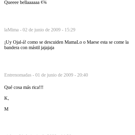
Queeee bellaaaaaa ¢¾
laMima -
02 de junio de 2009 - 15:29
¡Uy Ojal-á! como se descuiden MamaLo o Maese esta se come la
bandera con mástil jajajaja
Entrenomadas -
01 de junio de 2009 - 20:40
Qué cosa más rica!!!
K,
M