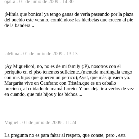
ojal-a -
01 de junio de 2009 - 14:30
¡Mírala que bonica! ya tengo ganas de verla paseando por la plaza
del pueblo este verano, comiéndose las hierbetas que crecen al pie
de la bandera...
laMima -
01 de junio de 2009 - 13:13
¡Ay Miguelico!, no, no es de mi family (:P), nosotros con el
periquito en el piso tenemos suficiente..(menuda martingala tengo
con mis hijos que quieren un perrico)¡Ays!, que más quisiera yo.
Margarita vive en Canfranc con Tristán,que es un caballo
precioso, al cuidado de mamá Loreto. Y nos deja ir a verlos de vez
en cuando, que mis hijos y los bichos....
Miguel -
01 de junio de 2009 - 11:24
La pregunta no es para faltar al respeto, que conste, pero , esta