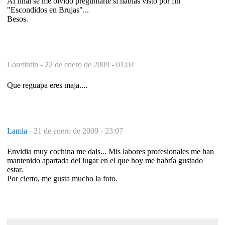
Al final se me olvidó preguntarte si habías visto por fin
"Escondidos en Brujas"...
Besos.
Loretintin -
22 de enero de 2009 - 01:04
Que reguapa eres maja....
Lamia
-
21 de enero de 2009 - 23:07
Envidia muy cochina me dais... Mis labores profesionales me han
mantenido apartada del lugar en el que hoy me habría gustado
estar.
Por cierto, me gusta mucho la foto.