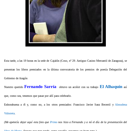
Esta tarde, a las 19 horas en la sede de Cajalón (Coso, nº 29. Antiguo Casino Mercantil de Zaragoza), se
presentan los libros premiados en la última convocatoria de los premios de poesía Delegación del
Gobierno de Aragón
Fernando Sarría
El Alhaquín
Nuestro querido
obtuvo un accésit con su trabajo
así
que, como sea, tenemos que pasar por allí para celebrarlo.
Enhorabuena a él y, como no, a los otros premiados: Francisco Javier Sanz Becerril y
Almudena
Vidorreta
.
(Me apetecía dejar aquí esta foto que
Primo
nos hizo a Fernando y a mí el día de la presentación del
libro de Marta
. Seguro que esta tarde, como aquella, pasamos un buen rato.)