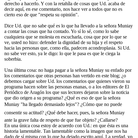
derecho a hacerlo. Y con la retahíla de cosas que Ud. acaba de
decir aquí, en ese comentario, nos hace ver a todos que no es
cierto eso de que "respeta su opinión".
Dice Ud. que no sabe qué es lo que ha llevado a la señora Muniay
a contar las cosas que ha contado. Yo sí lo sé, como lo sabe
cualquiera que se molesta en escucharla, cosa que por lo que se
ve, usted no hizo: defender la dignidad de su hija y el respeto
hacia las personas que, como ella, padecen acondroplasia. Si Ud.
no sabe ver esto, ya le digo: lo que le pasa es que le ciega la
soberbia.
Una última cosa: no haga pagar a la señora Muniay su enfado por
los comentarios que otras personas han vertido en este blog; ¿o
debemos cargar sobre Ud. los comentarios que quienes vieron su
programa hacen sobre las personas enanas, o a los editores de El
Periódico de Aragón los que sus lectores dejaron sobre la noticia
que dio origen a su programa? ¿Qué es eso de que la señora
Muniay "ha llegado demasiado lejos"? ¿Cómo que no puede
consentir su actitud? ¿Qué debe hacer, pues, la señora Muniay
ante la grave falta de respeto de que fue objeto? ¿Callarse?
En una única cosa estoy de acuerdo con Ud.: en que ésta es una
historia lamentable. Tan lamentable como la imagen que nos ha
dado de sí misma con lo que ha dejado escrito aquí. La verdad, yo