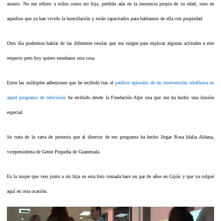
asunto. No me refiero a niños como mi hija, perdida aún en la inocencia propia de su edad, sino en
aquellos que ya han vivido la humillación y están capacitados para hablarnos de ella con propiedad.
Otro día podremos hablar de las diferentes teorías que me surgen para explicar algunas actitudes a este
respecto pero hoy quiero enseñaros otra cosa.
Entre las múltiples adhesiones que he recibido tras el
patético episodio de mi intervención telefónica en
aquel programa de televisión
he recibido desde la Fundación Alpe una que me ha hecho una ilusión
especial.
Se trata de la carta de protesta que al director de ese programa ha hecho llegar Rosa Idalia Aldana,
vicepresidenta de Gente Pequeña de Guatemala.
Es la mujer que veis junto a mi hija en esta foto tomada hace un par de años en Gijón y que ya colgué
aquí en otra ocasión.