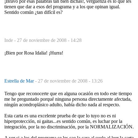
¡Bravo por esas palabras tan bien dichas!, vergüenza es lo que les
tienen que dar a esos del programa y a los que opinan igual.
Sentido común ¿tan difícil es?
Inde -
27 de noviembre de 2008 - 14:28
¡Bien por Rosa Idalia! ¡Hurra!
Estrella de Mar
-
27 de noviembre de 2008 - 13:26
Tengo que reconocerte que en alguna ocasión en todo este tiempo
me he preguntado porqué ninguna persona directamente afectada,
ningún acondroplásico adulto, había dicho nada al respecto.
Esta carta es una excelente prueba de que lo tuyo no es ni
hiperprotección, ni gaitas...es sentido común, es luchar por la
integración, por la no discriminación, por la NORMALIZACIÓN.
A ver si a los del programa se les cae la cara al suelo al leer la carta