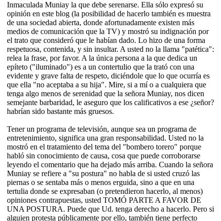
Inmaculada Muniay la que debe serenarse. Ella sólo expresó su
opinión en este blog (la posibilidad de hacerlo también es muestra
de una sociedad abierta, donde afortunadamente existen más
medios de comunicación que la TV) y mostró su indignación por
el trato que consideró que le habían dado. Lo hizo de una forma
respetuosa, contenida, y sin insultar. A usted no la llama "patética":
relea la frase, por favor. A la única persona a la que dedica un
epíteto ("iluminado") es a un contertulio que la trató con una
evidente y grave falta de respeto, diciéndole que lo que ocurría es
que ella "no aceptaba a su hija". Mire, si a mí o a cualquiera que
tenga algo menos de serenidad que la señora Muniay, nos dicen
semejante barbaridad, le aseguro que los calificativos a ese ¿señor?
habrían sido bastante más gruesos.
Tener un programa de televisión, aunque sea un programa de
entretenimiento, significa una gran responsabilidad. Usted no la
mostró en el tratamiento del tema del "bombero torero" porque
habló sin conocimiento de causa, cosa que puede corroborarse
leyendo el comentario que ha dejado más arriba. Cuando la señora
Muniay se refiere a "su postura" no habla de si usted cruzó las
piernas o se sentaba más o menos erguida, sino a que en una
tertulia donde se expresaban (o pretendieron hacerlo, al menos)
opiniones contrapuestas, usted TOMÓ PARTE A FAVOR DE
UNA POSTURA. Puede que Ud. tenga derecho a hacerlo. Pero si
alguien protesta públicamente por ello, también tiene perfecto