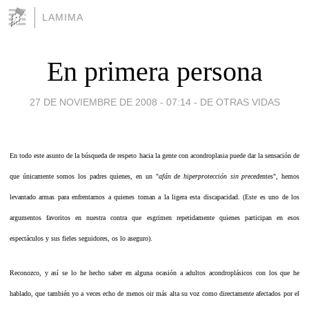
LAMIMA
En primera persona
27 DE NOVIEMBRE DE 2008 - 07:14
-
DE OTRAS VIDAS
En todo este asunto de la búsqueda de respeto hacia la gente con acondroplasia puede dar la sensación de
que únicamente somos los padres quienes, en un "
afán de hiperprotección sin preced
entes", hemos
levantado armas para enfrentarnos a quienes toman a la ligera esta discapacidad. (Este es uno de los
argumentos favoritos en nuestra contra que esgrimen repetidamente quienes participan en esos
espectáculos y sus fieles seguidores, os lo aseguro).
Reconozco, y así se lo he hecho saber en alguna ocasión a adultos acondroplásicos con los que he
hablado, que también yo a veces echo de menos oir más alta su voz como directamente afectados por el