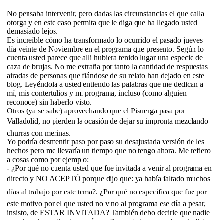
No pensaba intervenir, pero dadas las circunstancias el que calla
otorga y en este caso permita que le diga que ha llegado usted
demasiado lejos.
Es increíble cómo ha transformado lo ocurrido el pasado jueves
día veinte de Noviembre en el programa que presento. Según lo
cuenta usted parece que allí hubiera tenido lugar una especie de
caza de brujas. No me extraña por tanto la cantidad de respuestas
airadas de personas que fiándose de su relato han dejado en este
blog. Leyéndola a usted entiendo las palabras que me dedican a
mí, mis contertulios y mi programa, incluso (como alguien
reconoce) sin haberlo visto.
Otros (ya se sabe) aprovechando que el Pisuerga pasa por
Valladolid, no pierden la ocasión de dejar su impronta mezclando
churras con merinas.
Yo podría desmentir paso por paso su desajustada versión de les
hechos pero me llevaría un tiempo que no tengo ahora. Me refiero
a cosas como por ejemplo:
- ¿Por qué no cuenta usted que fue invitada a venir al programa en
directo y NO ACEPTÓ porque dijo que: ya había faltado muchos
días al trabajo por este tema?. ¿Por qué no especifica que fue por
este motivo por el que usted no vino al programa ese día a pesar,
insisto, de ESTAR INVITADA? También debo decirle que nadie