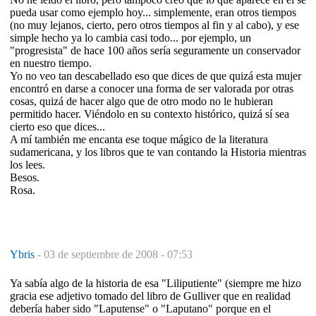
pueda usar como ejemplo hoy... simplemente, eran otros tiempos
(no muy lejanos, cierto, pero otros tiempos al fin y al cabo), y ese
simple hecho ya lo cambia casi todo... por ejemplo, un
"progresista" de hace 100 años sería seguramente un conservador
en nuestro tiempo.
Yo no veo tan descabellado eso que dices de que quizá esta mujer
encontró en darse a conocer una forma de ser valorada por otras
cosas, quizá de hacer algo que de otro modo no le hubieran
permitido hacer. Viéndolo en su contexto histórico, quizá sí sea
cierto eso que dices...
A mí también me encanta ese toque mágico de la literatura
sudamericana, y los libros que te van contando la Historia mientras
los lees.
Besos.
Rosa.
Ybris
-
03 de septiembre de 2008 - 07:53
Ya sabía algo de la historia de esa "Liliputiente" (siempre me hizo
gracia ese adjetivo tomado del libro de Gulliver que en realidad
debería haber sido "Laputense" o "Laputano" porque en el