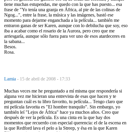
tiene muchas estupendas, me quedo con la que has puesto... esa
frase de "Yo tenía una granja en África, al pie de las colinas de
Ngog...", entre la frase, la música y las imágenes, bastó ese
momento para dejarme enganchada a la película... también me
entraron ganas de ser Karen, aunque con lo debilucha que soy, eso
iba a acabar como el rosario de la Aurora, pero creo que me
arriesgaría, aunque sólo fuera para ver uno de esos atardeceres en
la sabana...
Besos.
Rosa.
Lamia
-
15 de abril de 2008 - 17:33
Muchas veces me he preguntado a mí misma que respondería si
alguna vez me hicieran una entrevista de esas que hacen y te
preguntan cuál es tu libro favorito, tu película... Tengo claro que
mi película favorita es "El hombre tranquilo". Sin embargo, yo
también leí "Lejos de África" hace ya muchos años. Creo que
después de ver la película. Es una cinta en la que hay dos
momentos que recuerdo con especial querencia: el de la escena en
la que Redford lava el pelo a la Streep, y ésa en la que Karen