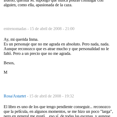
Bueno, querida M. supongo que nunca podrás comulgar con
alguien, como ella, apasionada de la caza.
entrenomadas -
15 de abril de 2008 - 21:00
Ay, mi querida Inma.
Es un personaje que no me agrada en absoluto. Pero nada, nada.
Aunque reconozco que es atrae mucho y que personalidad no le
faltó. Pero a un precio que no me agrada.
Besos,
M
Rosa/Astartet
-
15 de abril de 2008 - 19:32
El libro es uno de los que tengo pendiente conseguir... reconozco
que la película, en algunos momentos, se me hizo un poco "larga",
pero en general me gustó... eso sí, de todas las escenas, y aunque