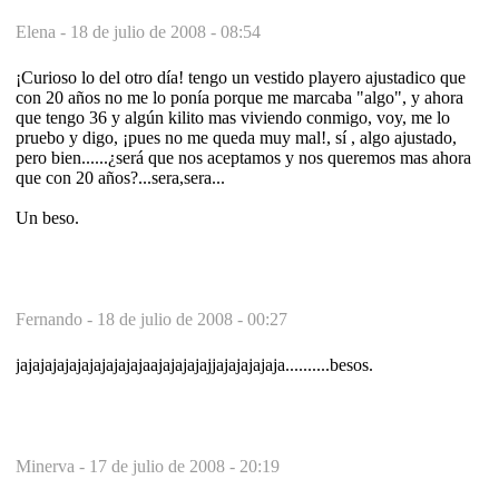
Elena -
18 de julio de 2008 - 08:54
¡Curioso lo del otro día! tengo un vestido playero ajustadico que
con 20 años no me lo ponía porque me marcaba "algo", y ahora
que tengo 36 y algún kilito mas viviendo conmigo, voy, me lo
pruebo y digo, ¡pues no me queda muy mal!, sí , algo ajustado,
pero bien......¿será que nos aceptamos y nos queremos mas ahora
que con 20 años?...sera,sera...
Un beso.
Fernando -
18 de julio de 2008 - 00:27
jajajajajajajajajajajaajajajajajjajajajajaja..........besos.
Minerva -
17 de julio de 2008 - 20:19