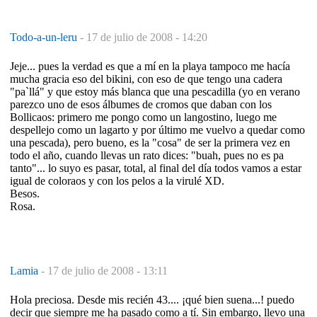
Todo-a-un-leru
-
17 de julio de 2008 - 14:20
Jeje... pues la verdad es que a mí en la playa tampoco me hacía
mucha gracia eso del bikini, con eso de que tengo una cadera
"pa`llá" y que estoy más blanca que una pescadilla (yo en verano
parezco uno de esos álbumes de cromos que daban con los
Bollicaos: primero me pongo como un langostino, luego me
despellejo como un lagarto y por último me vuelvo a quedar como
una pescada), pero bueno, es la "cosa" de ser la primera vez en
todo el año, cuando llevas un rato dices: "buah, pues no es pa
tanto"... lo suyo es pasar, total, al final del día todos vamos a estar
igual de coloraos y con los pelos a la virulé XD.
Besos.
Rosa.
Lamia
-
17 de julio de 2008 - 13:11
Hola preciosa. Desde mis recién 43.... ¡qué bien suena...! puedo
decir que siempre me ha pasado como a tí. Sin embargo, llevo una