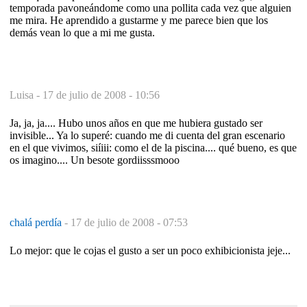
temporada pavoneándome como una pollita cada vez que alguien
me mira. He aprendido a gustarme y me parece bien que los
demás vean lo que a mi me gusta.
Luisa -
17 de julio de 2008 - 10:56
Ja, ja, ja.... Hubo unos años en que me hubiera gustado ser
invisible... Ya lo superé: cuando me di cuenta del gran escenario
en el que vivimos, siíiii: como el de la piscina.... qué bueno, es que
os imagino.... Un besote gordiisssmooo
chalá perdía
-
17 de julio de 2008 - 07:53
Lo mejor: que le cojas el gusto a ser un poco exhibicionista jeje...