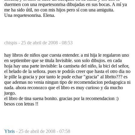
duermen con una requetesonrisa dibujadas en sus bocas. A mí ya
me ha sido útil, no con mis hijos pero sí con una amiguita.
Una requetesonrisa. Elena.
chispis -
25 de abril de 2008 - 08:53
hay libros de niños que cuesta entender. a mi hija le regalaron uno
en septiembre que se titula Invisible. son solo dibujos. en cada
hoja hay una parte invisible: la camiseta del niño, la bici del señor,
el helado de la señora. pues te podrás creer que hasta el otro dia no
le pille la gracia y por tanto le pude echar "gracia" al librito??? es
que ademas no venia ningun tipo de recomendacion pedagogica ni
nada. ahora reconozco que el libro es muy curioso y da mucho
juego.
el libro de tina suena bonito. gracias por la recomendacion :)
besos con letras !!
Ybris
-
25 de abril de 2008 - 07:58