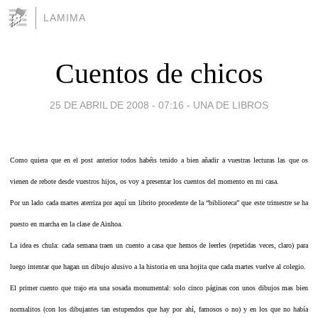
LAMIMA
Cuentos de chicos
25 DE ABRIL DE 2008 - 07:16
-
UNA DE LIBROS
Como quiera que en el post anterior todos habéis tenido a bien añadir a vuestras lecturas las que os
vienen de rebote desde vuestros hijos, os voy a presentar los cuentos del momento en mi casa.
Por un lado cada martes aterriza por aquí un librito procedente de la “biblioteca” que este trimestre se ha
puesto en marcha en la clase de Ainhoa.
La idea es chula: cada semana traen un cuento a casa que hemos de leerles (repetidas veces, claro) para
luego intentar que hagan un dibujo alusivo a la historia en una hojita que cada martes vuelve al colegio.
El primer cuento que trajo era una sosada monumental: solo cinco páginas con unos dibujos mas bien
normalitos (con los dibujantes tan estupendos que hay por ahí, famosos o no) y en los que no había