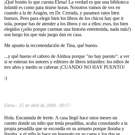
¡Qué bonito lo que cuenta Elena! La verdad es que una biblioteca
infantil es como para tirarse horas. Nosotros vamos de vez en
cuando a la de Aragón, en Dr. Cerrada, y pasamos ratos bien
buenos. Pero para elegir bien los libros de los chicos hay que ir
sola, porque has de atender a los libros y no a ellos; esos, los bien
elegidos (¡sólo porque cuentan una historia entretenida, nada más!)
son luego los que más juego dan en casa.
Me apunto la recomendación de Tina, qué bueno.
...y qué bueno el cabreo de Ainhoa porque "no hay puento": a ver
si se enteran los autores y editores de libros infantiles: los niños de
tres años y medio se cabrean ¡CUANDO NO HAY PUENTO!
:)
Elena -
25 de abril de 2008 - 09:17
Hola. Encantada de leerte. A casa llegó hace unos meses un
cuento donde un niño que tenía pesadillas, acaba consolando a la
propia pesadilla que se escondía en su armario porque lloraba y
lloraba, y el niño le hace un huequito en su cama y los dos se