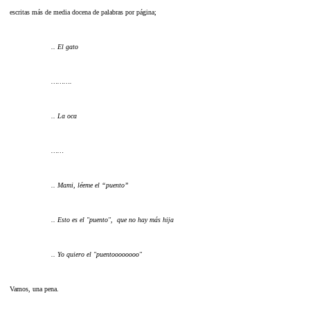
escritas más de media docena de palabras por página;
.. El gato
……….
.. La oca
……
.. Mami, léeme el “puento”
.. Esto es el "puento", que no hay más hija
.. Yo quiero el "puentoooooooo"
Vamos, una pena.