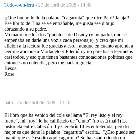
Todo-a-un-leru
-
27 de abril de 2008 - 14:48
¡¡Qué bueno lo de la palabra "cagarruta" que dice Patri! Jajaja!!
Ese librito de Tina se ve entrañable, me gusta ese dibujo
abrazando a su padre.
Mi madre me leía los "puentos" de Disney (y mi padre, que se
empeñaba en darle una voz a cada personaje), y creo que mi
afición a la lectura fue gracias a eso... aunque en cuanto aprendí a
leer me aficioné a Mortadelo y Filemón y no paré hasta leermelos
casi todos, y eso que tienen bastantes connotaciones políticas que
entonces no entendía, pero me hacían gracia.
Besos.
Rosa.
patri -
26 de abril de 2008 - 13:18
El libro que ha venido del cole se llama "El rey listo y el rey
fuerte", mi "roy" lo ha calificado de "chulo" (no está mal!!) La
historieta entre Cabezón II y Cerebrín III es entretenida, pero lo
mejor es que tiene la palabra "cagarruta" escrita... "¿Eso puede ser,
mami, que esté escrito aquí cagarruta? Se ha estado riendo un