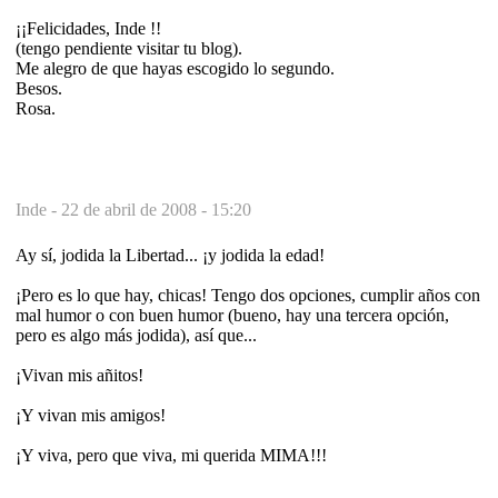
¡¡Felicidades, Inde !!
(tengo pendiente visitar tu blog).
Me alegro de que hayas escogido lo segundo.
Besos.
Rosa.
Inde -
22 de abril de 2008 - 15:20
Ay sí, jodida la Libertad... ¡y jodida la edad!
¡Pero es lo que hay, chicas! Tengo dos opciones, cumplir años con
mal humor o con buen humor (bueno, hay una tercera opción,
pero es algo más jodida), así que...
¡Vivan mis añitos!
¡Y vivan mis amigos!
¡Y viva, pero que viva, mi querida MIMA!!!