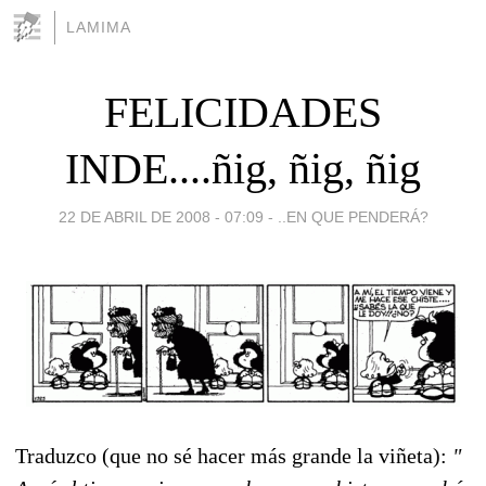
LAMIMA
FELICIDADES
INDE....ñig, ñig, ñig
22 DE ABRIL DE 2008 - 07:09
-
..EN QUE PENDERÁ?
Traduzco (que no sé hacer más grande la viñeta):
"