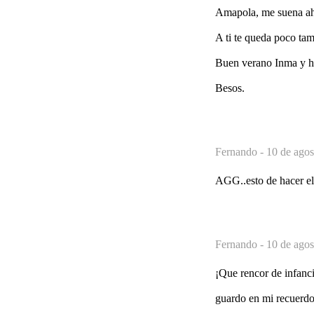
Amapola, me suena ahor
A ti te queda poco tam
Buen verano Inma y ha
Besos.
Fernando -
10 de agos
AGG..esto de hacer el 
Fernando -
10 de agos
¡Que rencor de infanci
guardo en mi recuerdo