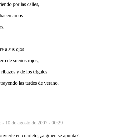
iendo por las calles,
e hacen amos
os.
re a sus ojos
ero de sueños rojos,
ribazos y de los trigales
trayendo las tardes de verano.
e -
10 de agosto de 2007 - 00:29
onvierte en cuarteto, ¿alguien se apunta?: