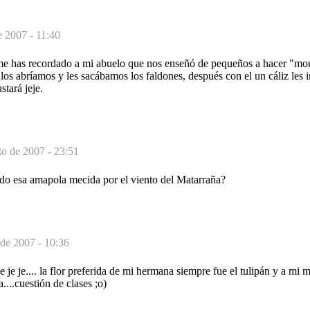
e 2007 - 11:40
me has recordado a mi abuelo que nos enseñó de pequeños a hacer "mo
los abríamos y les sacábamos los faldones, después con el un cáliz les 
stará jeje.
to de 2007 - 23:51
do esa amapola mecida por el viento del Matarraña?
 de 2007 - 10:36
e je je.... la flor preferida de mi hermana siempre fue el tulipán y a mi
....cuestión de clases ;o)