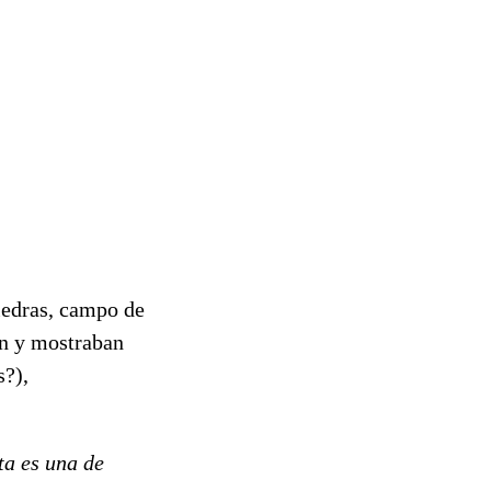
piedras, campo de
tun y mostraban
s?),
a es una de