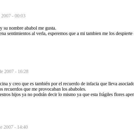
e 2007 - 00:03
 y su nombre ababol me gusta.
na sentimientos al verla, esperemos que a mi tambien me los despierte 
de 2007 - 16:28
cina y creo que es también por el recuerdo de infacia que lleva asociad
los recuerdos que me provocaban los ababoles.
tros hijos ya no podrán decir lo mismo ya que esta frágiles flores apen
de 2007 - 14:40