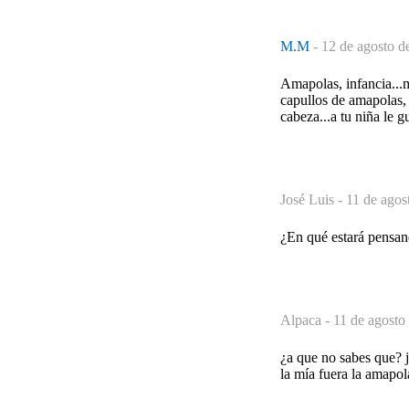
M.M
-
12 de agosto d
Amapolas, infancia...
capullos de amapolas, 
cabeza...a tu niña le gu
José Luis -
11 de agos
¿En qué estará pensan
Alpaca -
11 de agosto
¿a que no sabes que? j
la mía fuera la amapola