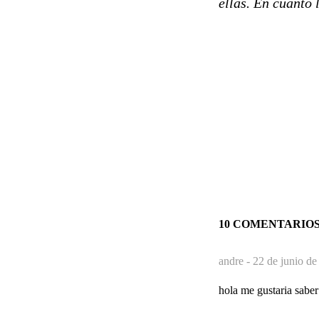
ellas. En cuanto 
10 COMENTARIO
andre -
22 de junio de
hola me gustaria saber 