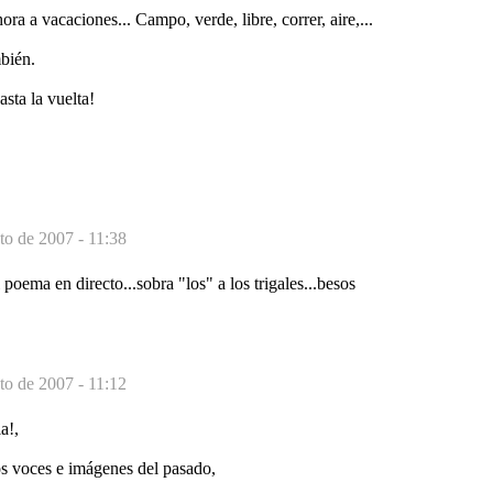
a a vacaciones... Campo, verde, libre, correr, aire,...
bién.
sta la vuelta!
to de 2007 - 11:38
poema en directo...sobra "los" a los trigales...besos
to de 2007 - 11:12
a!,
s voces e imágenes del pasado,