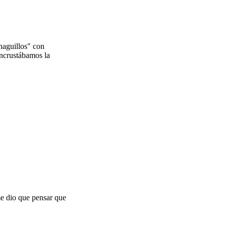
naguillos" con
incrustábamos la
 me dio que pensar que