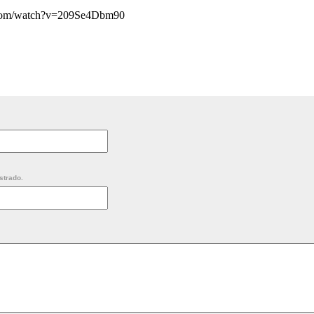
.com/watch?v=209Se4Dbm90
strado.