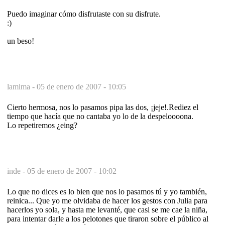
Puedo imaginar cómo disfrutaste con su disfrute.
:)
un beso!
lamima -
05 de enero de 2007 - 10:05
Cierto hermosa, nos lo pasamos pipa las dos, ¡jeje!.Rediez el
tiempo que hacía que no cantaba yo lo de la despeloooona.
Lo repetiremos ¿eing?
inde -
05 de enero de 2007 - 10:02
Lo que no dices es lo bien que nos lo pasamos tú y yo también,
reinica... Que yo me olvidaba de hacer los gestos con Julia para
hacerlos yo sola, y hasta me levanté, que casi se me cae la niña,
para intentar darle a los pelotones que tiraron sobre el público al