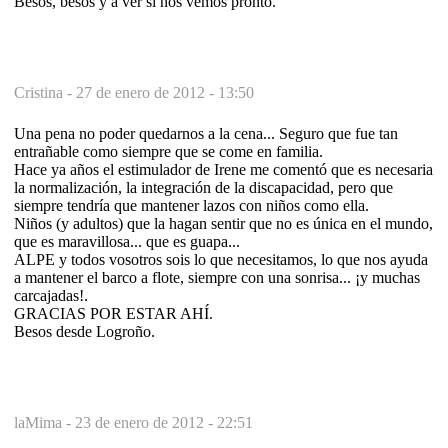
Besos, besos y a ver si nos vemos pronto.
Cristina -
27 de enero de 2012 - 13:50
Una pena no poder quedarnos a la cena... Seguro que fue tan
entrañable como siempre que se come en familia.
Hace ya años el estimulador de Irene me comentó que es necesaria
la normalización, la integración de la discapacidad, pero que
siempre tendría que mantener lazos con niños como ella.
Niños (y adultos) que la hagan sentir que no es única en el mundo,
que es maravillosa... que es guapa...
ALPE y todos vosotros sois lo que necesitamos, lo que nos ayuda
a mantener el barco a flote, siempre con una sonrisa... ¡y muchas
carcajadas!.
GRACIAS POR ESTAR AHÍ.
Besos desde Logroño.
laMima -
23 de enero de 2012 - 22:51