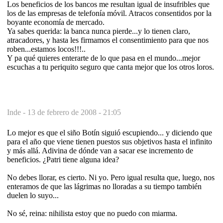
Los beneficios de los bancos me resultan igual de insufribles que
los de las empresas de telefonía móvil. Atracos consentidos por la
boyante economía de mercado.
Ya sabes querida: la banca nunca pierde...y lo tienen claro,
atracadores, y hasta les firmamos el consentimiento para que nos
roben...estamos locos!!!..
Y pa qué quieres enterarte de lo que pasa en el mundo...mejor
escuchas a tu periquito seguro que canta mejor que los otros loros.
Inde -
13 de febrero de 2008 - 21:05
Lo mejor es que el siño Botín siguió escupiendo... y diciendo que
para el año que viene tienen puestos sus objetivos hasta el infinito
y más allá. Adivina de dónde van a sacar ese incremento de
beneficios. ¿Patri tiene alguna idea?
No debes llorar, es cierto. Ni yo. Pero igual resulta que, luego, nos
enteramos de que las lágrimas no lloradas a su tiempo también
duelen lo suyo...
No sé, reina: nihilista estoy que no puedo con miarma.