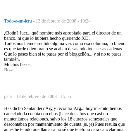
Todo-a-un-leru
-
13 de febrero de 2008 - 19:24
¿Botín? Juer... qué nombre más apropiado para el director de un
banco, ni que lo hubiera hecho queriendo XD.
Todos nos hemos sentido alguna vez como esa columna, lo bueno
es que tarde o temprano se acaban desatando todas esas cadenas.
Que lo pases bien si te pasas por el bloggellón... y si no te pasas
también.
Muchos besos.
Rosa.
patri -
13 de febrero de 2008 - 15:55
Has dicho Santander? Arg y recontra-Arg... hoy mismito hemos
cancelado la cuenta con ellos (hace dos años que casi no
manteníamos relaciones, salvo los 18 eurazos semestrales que
descontaban por mantenimiento de cuenta, je, je) Pues resulta que
antes he tenido que llamar a no sé que teléfono para cancelar una