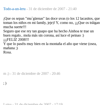
Todo-a-un-leru
-
31 de diciembre de 2007 - 21:40
¡Que os sepan "mu`güenas" las doce uvas (o los 12 lacasitos, que
toman los niños en mi family, jeje)! Y, como no, ¡¡¡Que os tráigan
mucha suerte!!!
Seguro que ese rey tan guapo que ha hecho Ainhoa te trae un
buen regalo.. mola más sin corona, así luce el peinao :)
¡¡¡FELIZ 2008!!!
Y que lo paséis muy bien en la montaña el año que viene (osea,
mañana ;)
Rosa.
m ;) -
31 de diciembre de 2007 - 20:46
; )
Luisa -
31 de diciembre de 2007 - 17:19