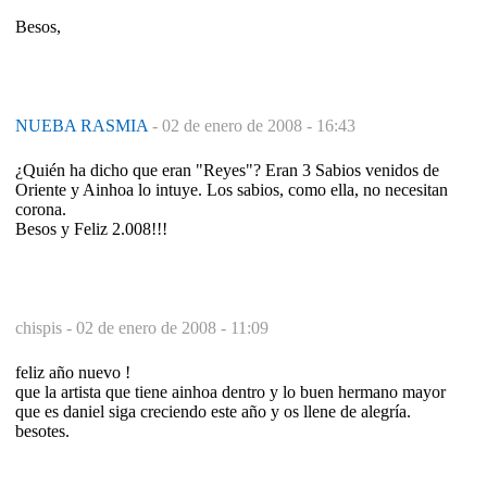
Besos,
NUEBA RASMIA
-
02 de enero de 2008 - 16:43
¿Quién ha dicho que eran "Reyes"? Eran 3 Sabios venidos de
Oriente y Ainhoa lo intuye. Los sabios, como ella, no necesitan
corona.
Besos y Feliz 2.008!!!
chispis -
02 de enero de 2008 - 11:09
feliz año nuevo !
que la artista que tiene ainhoa dentro y lo buen hermano mayor
que es daniel siga creciendo este año y os llene de alegría.
besotes.